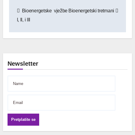
Navigacija
Bioenergetske vježbe
Bioenergetski tretmani
objava
I, II, i III
Newsletter
Pretplatite se