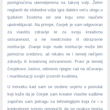
postignućima utemeljenima na takvoj volji. Želim
naglasiti da slobodna volja igra daleko veću ulogu u
ljudskim životima od one koju smo naučeni
upotrebljavati. Na primjer, čovjek je sam odgovoran
za vlastito zdravlje te za svoju kreativnu
ostvarenost, a ne medicinske ili obrazovne
institucije. Znanje koje nude institucije može biti
pomoćno sredstvo, ali nikako ne i temelj nečijem
zdravlju ili kreativnoj ostvarenosti. Pravi je temelj
čovjekovo Jastvo, odnosno njegov rad na očuvanju
i manifestaciji svojih izvornih kvaliteta.
U trenutku kad sam se osobno uvjerio u postulat
koji kaže da je čovjek sam kreator vlastite sudbine
započeo sam potragu za tehnologijom koja će i u
konkretnom smislu omogućiti da se ovakva teorija