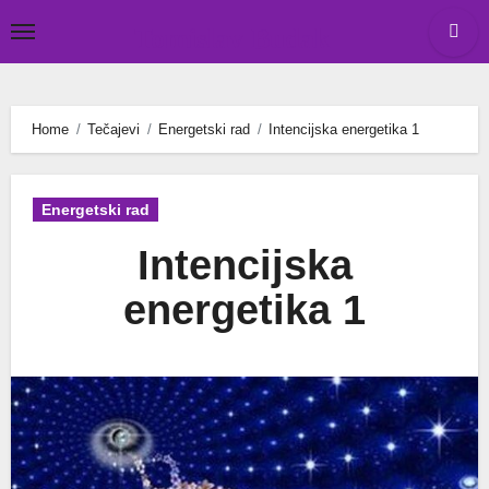
Skip
Tomislav Budak
to
content
Home
Tečajevi
Energetski rad
Intencijska energetika 1
Energetski rad
Intencijska
energetika 1