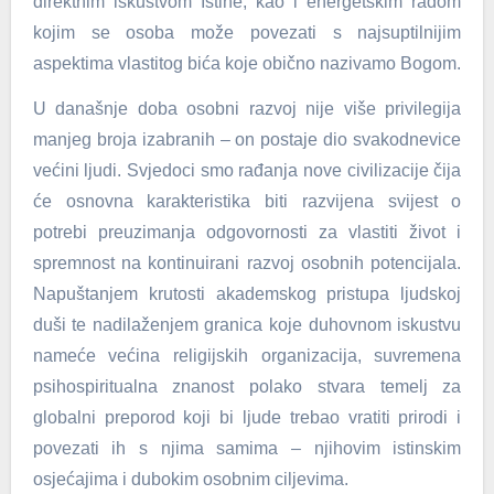
direktnim iskustvom Istine, kao i energetskim radom
kojim se osoba može povezati s najsuptilnijim
aspektima vlastitog bića koje obično nazivamo Bogom.
U današnje doba osobni razvoj nije više privilegija
manjeg broja izabranih – on postaje dio svakodnevice
većini ljudi. Svjedoci smo rađanja nove civilizacije čija
će osnovna karakteristika biti razvijena svijest o
potrebi preuzimanja odgovornosti za vlastiti život i
spremnost na kontinuirani razvoj osobnih potencijala.
Napuštanjem krutosti akademskog pristupa ljudskoj
duši te nadilaženjem granica koje duhovnom iskustvu
nameće većina religijskih organizacija, suvremena
psihospiritualna znanost polako stvara temelj za
globalni preporod koji bi ljude trebao vratiti prirodi i
povezati ih s njima samima – njihovim istinskim
osjećajima i dubokim osobnim ciljevima.