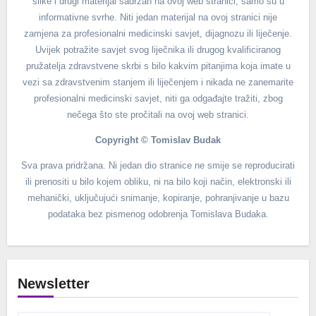
slike i drugi materijal sadržan na ovoj web stranici, samo su u
informativne svrhe. Niti jedan materijal na ovoj stranici nije
zamjena za profesionalni medicinski savjet, dijagnozu ili liječenje.
Uvijek potražite savjet svog liječnika ili drugog kvalificiranog
pružatelja zdravstvene skrbi s bilo kakvim pitanjima koja imate u
vezi sa zdravstvenim stanjem ili liječenjem i nikada ne zanemarite
profesionalni medicinski savjet, niti ga odgađajte tražiti, zbog
nečega što ste pročitali na ovoj web stranici.
Copyright © Tomislav Budak
Sva prava pridržana. Ni jedan dio stranice ne smije se reproducirati
ili prenositi u bilo kojem obliku, ni na bilo koji način, elektronski ili
mehanički, uključujući snimanje, kopiranje, pohranjivanje u bazu
podataka bez pismenog odobrenja Tomislava Budaka.
Newsletter