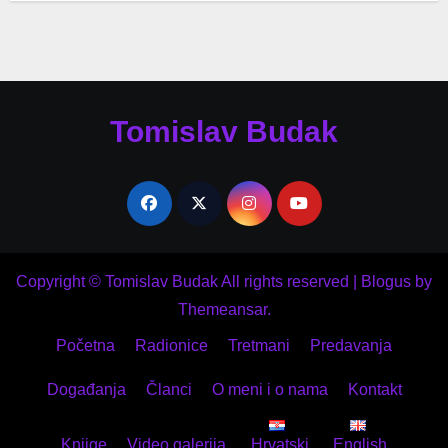
Tomislav Budak
Copyright © Tomislav Budak All rights reserved
|
Blogus
by
Themeansar
.
Početna
Radionice
Tretmani
Predavanja
Događanja
Članci
O meni i o nama
Kontakt
Knjige
Video galerija
Hrvatski
English