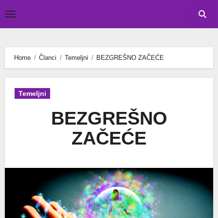
Skip
Tomislav Budak
to
content
Home
Članci
Temeljni
BEZGREŠNO ZAČEĆE
Temeljni
BEZGREŠNO
ZAČEĆE