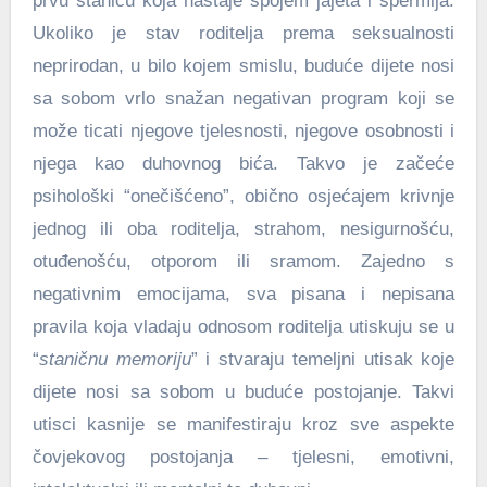
prvu stanicu koja nastaje spojem jajeta i spermija.
Ukoliko je stav roditelja prema seksualnosti
neprirodan, u bilo kojem smislu, buduće dijete nosi
sa sobom vrlo snažan negativan program koji se
može ticati njegove tjelesnosti, njegove osobnosti i
njega kao duhovnog bića. Takvo je začeće
psihološki “onečišćeno”, obično osjećajem krivnje
jednog ili oba roditelja, strahom, nesigurnošću,
otuđenošću, otporom ili sramom. Zajedno s
negativnim emocijama, sva pisana i nepisana
pravila koja vladaju odnosom roditelja utiskuju se u
“
staničnu memoriju
” i stvaraju temeljni utisak koje
dijete nosi sa sobom u buduće postojanje. Takvi
utisci kasnije se manifestiraju kroz sve aspekte
čovjekovog postojanja – tjelesni, emotivni,