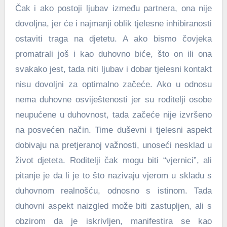
Čak i ako postoji ljubav između partnera, ona nije
dovoljna, jer će i najmanji oblik tjelesne inhibiranosti
ostaviti traga na djetetu. A ako bismo čovjeka
promatrali još i kao duhovno biće, što on ili ona
svakako jest, tada niti ljubav i dobar tjelesni kontakt
nisu dovoljni za optimalno začeće. Ako u odnosu
nema duhovne osviještenosti jer su roditelji osobe
neupućene u duhovnost, tada začeće nije izvršeno
na posvećen način. Time duševni i tjelesni aspekt
dobivaju na pretjeranoj važnosti, unoseći nesklad u
život djeteta. Roditelji čak mogu biti “vjernici”, ali
pitanje je da li je to što nazivaju vjerom u skladu s
duhovnom realnošću, odnosno s istinom. Tada
duhovni aspekt naizgled može biti zastupljen, ali s
obzirom da je iskrivljen, manifestira se kao