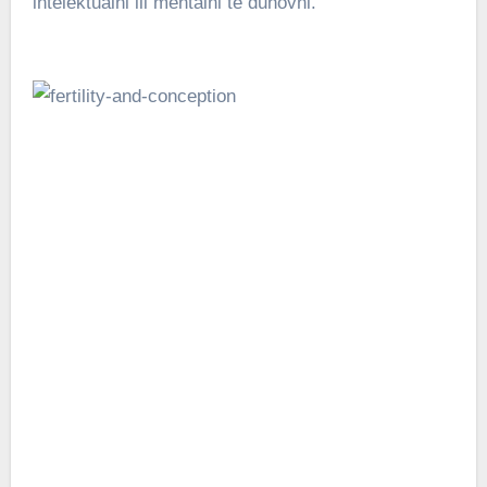
intelektualni ili mentalni te duhovni.