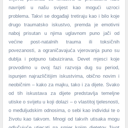
navrijeti u našu svijest kao mogući uzroci
problema. Takvi se događaji tretiraju kao i bilo koje
drugo traumatsko iskustvo, premda je emotivni
naboj prisutan u njima uglavnom puno jači od
većine post-natalnih trauma ili toksičnih
povezanosti, a ograničavajuća vjerovanja puno su
dublja i potpuno tabuizirana. Devet mjesci koje
provodimo u ovoj fazi razvoja dug su period,
ispunjen najrazličitijim iskustvima, obično novim i
neobičnim – kako za majku, tako i za dijete. Svako
od tih iskustava za dijete predstavlja temeljne
utiske o svijetu u koji dolazi – o vlastitoj tjelesnosti,
o međuljudskim odnosima, o sebi kao individui te o
životu kao takvom. Mnogi od takvih utisaka mogu
odlučujuće utjecati na smjer kojim djetetov život