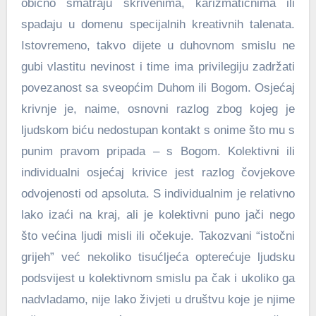
obično smatraju skrivenima, karizmatičnima ili
spadaju u domenu specijalnih kreativnih talenata.
Istovremeno, takvo dijete u duhovnom smislu ne
gubi vlastitu nevinost i time ima privilegiju zadržati
povezanost sa sveopćim Duhom ili Bogom. Osjećaj
krivnje je, naime, osnovni razlog zbog kojeg je
ljudskom biću nedostupan kontakt s onime što mu s
punim pravom pripada – s Bogom. Kolektivni ili
individualni osjećaj krivice jest razlog čovjekove
odvojenosti od apsoluta. S individualnim je relativno
lako izaći na kraj, ali je kolektivni puno jači nego
što većina ljudi misli ili očekuje. Takozvani “istočni
grijeh” već nekoliko tisućljeća opterećuje ljudsku
podsvijest u kolektivnom smislu pa čak i ukoliko ga
nadvladamo, nije lako živjeti u društvu koje je njime