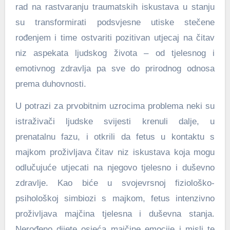
rad na rastvaranju traumatskih iskustava u stanju
su transformirati podsvjesne utiske stečene
rođenjem i time ostvariti pozitivan utjecaj na čitav
niz aspekata ljudskog života – od tjelesnog i
emotivnog zdravlja pa sve do prirodnog odnosa
prema duhovnosti.
U potrazi za prvobitnim uzrocima problema neki su
istraživači ljudske svijesti krenuli dalje, u
prenatalnu fazu, i otkrili da fetus u kontaktu s
majkom proživljava čitav niz iskustava koja mogu
odlučujuće utjecati na njegovo tjelesno i duševno
zdravlje. Kao biće u svojevrsnoj fiziološko-
psihološkoj simbiozi s majkom, fetus intenzivno
proživljava majčina tjelesna i duševna stanja.
Nerođeno dijete osjeća majčine emocije i misli te