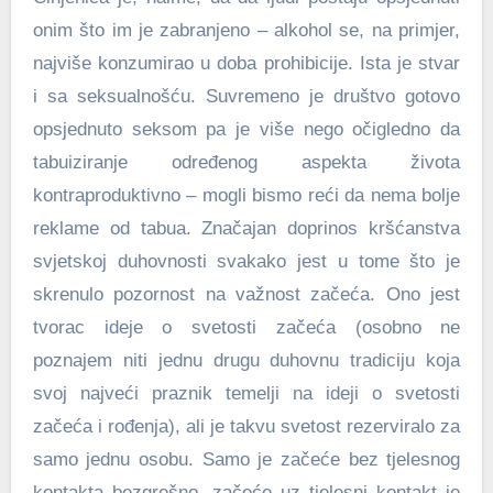
onim što im je zabranjeno – alkohol se, na primjer,
najviše konzumirao u doba prohibicije. Ista je stvar
i sa seksualnošću. Suvremeno je društvo gotovo
opsjednuto seksom pa je više nego očigledno da
tabuiziranje određenog aspekta života
kontraproduktivno – mogli bismo reći da nema bolje
reklame od tabua. Značajan doprinos kršćanstva
svjetskoj duhovnosti svakako jest u tome što je
skrenulo pozornost na važnost začeća. Ono jest
tvorac ideje o svetosti začeća (osobno ne
poznajem niti jednu drugu duhovnu tradiciju koja
svoj najveći praznik temelji na ideji o svetosti
začeća i rođenja), ali je takvu svetost rezerviralo za
samo jednu osobu. Samo je začeće bez tjelesnog
kontakta bezgrešno, začeće uz tjelesni kontakt je