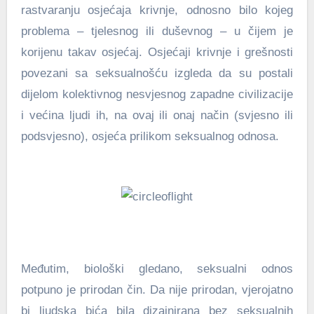
rastvaranju osjećaja krivnje, odnosno bilo kojeg
problema – tjelesnog ili duševnog – u čijem je
korijenu takav osjećaj. Osjećaji krivnje i grešnosti
povezani sa seksualnošću izgleda da su postali
dijelom kolektivnog nesvjesnog zapadne civilizacije
i većina ljudi ih, na ovaj ili onaj način (svjesno ili
podsvjesno), osjeća prilikom seksualnog odnosa.
Međutim, biološki gledano, seksualni odnos
potpuno je prirodan čin. Da nije prirodan, vjerojatno
bi ljudska bića bila dizajnirana bez seksualnih