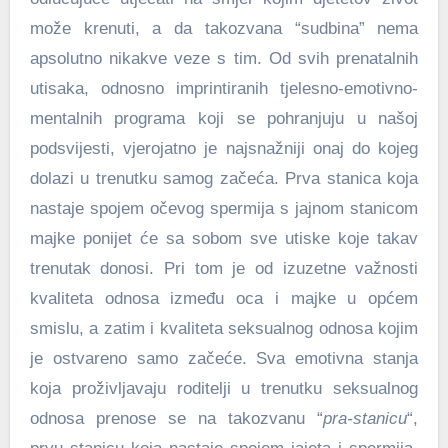
može krenuti, a da takozvana “sudbina” nema
apsolutno nikakve veze s tim. Od svih prenatalnih
utisaka, odnosno imprintiranih tjelesno-emotivno-
mentalnih programa koji se pohranjuju u našoj
podsvijesti, vjerojatno je najsnažniji onaj do kojeg
dolazi u trenutku samog začeća. Prva stanica koja
nastaje spojem očevog spermija s jajnom stanicom
majke ponijet će sa sobom sve utiske koje takav
trenutak donosi. Pri tom je od izuzetne važnosti
kvaliteta odnosa između oca i majke u općem
smislu, a zatim i kvaliteta seksualnog odnosa kojim
je ostvareno samo začeće. Sva emotivna stanja
koja proživljavaju roditelji u trenutku seksualnog
odnosa prenose se na takozvanu “
pra-stanicu
“,