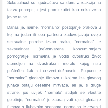
Seksualnost se izjednačava sa zlom, a reakcija na
takvu percepciju jest promiskuitet kao neka vrsta
javne tajne.
Danas je, naime, “normalno” postojanje brakova u
kojima jedan ili oba partnera zadovoljavaju svoje
seksualne potrebe izvan braka, “normalna” je
seksualnost (ne)ostvarena konzumiranjem
pornografije, normalna je voditi dvostruki život
utemeljen na dvostrukom moralu kojeg nisu
pošteđeni čak niti crkveni dužnosnici. Potpuno je
“normalno” gledanje filmova u kojima iza glavnog
junaka ostaju desetine mrtvaca, ali je, s druge
strane, još uvijek “normalo” stidjeti se vlastite
golotinje, “normalno” je zabranjivati djeci gledanje
filmova s ljubavnim scenama, normalno je crveniti