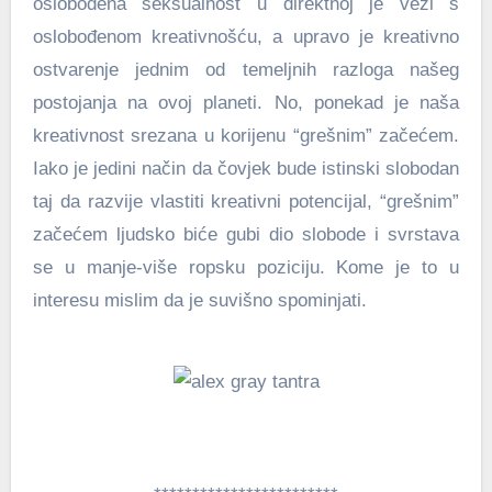
oslobođena seksualnost u direktnoj je vezi s
oslobođenom kreativnošću, a upravo je kreativno
ostvarenje jednim od temeljnih razloga našeg
postojanja na ovoj planeti. No, ponekad je naša
kreativnost srezana u korijenu “grešnim” začećem.
Iako je jedini način da čovjek bude istinski slobodan
taj da razvije vlastiti kreativni potencijal, “grešnim”
začećem ljudsko biće gubi dio slobode i svrstava
se u manje-više ropsku poziciju. Kome je to u
interesu mislim da je suvišno spominjati.