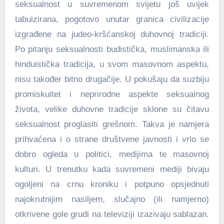
seksualnost u suvremenom svijetu još uvijek
tabuizirana, pogotovo unutar granica civilizacije
izgrađene na judeo-kršćanskoj duhovnoj tradiciji.
Po pitanju seksualnosti budistička, muslimanska ili
hinduistička tradicija, u svom masovnom aspektu,
nisu također bitno drugačije. U pokušaju da suzbiju
promiskuitet i neprirodne aspekte seksualnog
života, velike duhovne tradicije sklone su čitavu
seksualnost proglasiti grešnom. Takva je namjera
prihvaćena i o strane društvene javnosti i vrlo se
dobro ogleda u politici, medijima te masovnoj
kulturi. U trenutku kada suvremeni mediji bivaju
ogoljeni na crnu kroniku i potpuno opsjednuti
najokrutnijim nasiljem, slučajno (ili namjerno)
otkrivene gole grudi na televiziji izazivaju sablazan.