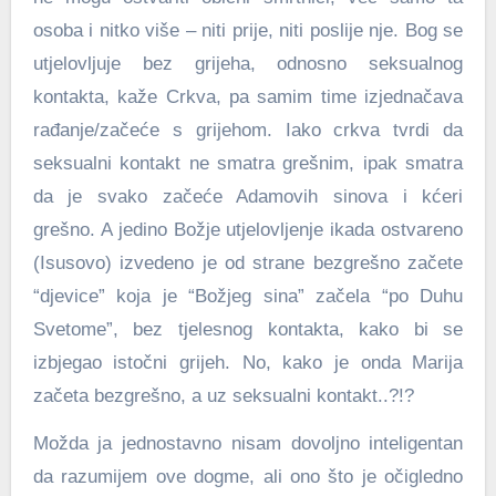
osoba i nitko više – niti prije, niti poslije nje.
Bog se
utjelovljuje bez grijeha, odnosno seksualnog
kontakta, kaže Crkva, pa samim time izjednačava
rađanje/začeće s grijehom. Iako crkva tvrdi da
seksualni kontakt ne smatra grešnim, ipak smatra
da je svako začeće Adamovih sinova i kćeri
grešno. A jedino Božje utjelovljenje ikada ostvareno
(Isusovo) izvedeno je od strane bezgrešno začete
“djevice” koja je “Božjeg sina” začela “po Duhu
Svetome”, bez tjelesnog kontakta, kako bi se
izbjegao istočni grijeh. No, kako je onda Marija
začeta bezgrešno, a uz seksualni kontakt..?!?
Možda ja jednostavno nisam dovoljno inteligentan
da razumijem ove dogme, ali ono što je očigledno