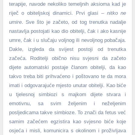
terapije, navode nekoliko temeljnih aksioma kad je
riječ o obiteljskoj dinamici. Prvi glasi –
nitko ne
umire
. Sve što je začeto, od tog trenutka nadalje
nastavlja postojati kao dio obitelji, čak i ako kasnije
umre, čak i u slučaju voljnog ili nevoljnog pobačaja.
Dakle, izgleda da svijest postoji od trenutka
začeća. Roditelji obično nisu svjesni da začeto
dijete automatski postaje članom obitelji, da kao
takvo treba biti prihvaćeno i poštovano te da mora
imati i odgovarajuće mjesto unutar obitelji. Kao biće
u tjelesnoj simbiozi s majkom dijete stvara i
emotivnu, sa svim željenim i neželjenim
posljedicama takve simbioze. To znači da fetus već
samim začećem egzistira kao svjesno biće koje
osjeća i misli, komunicira s okolinom i proživljava