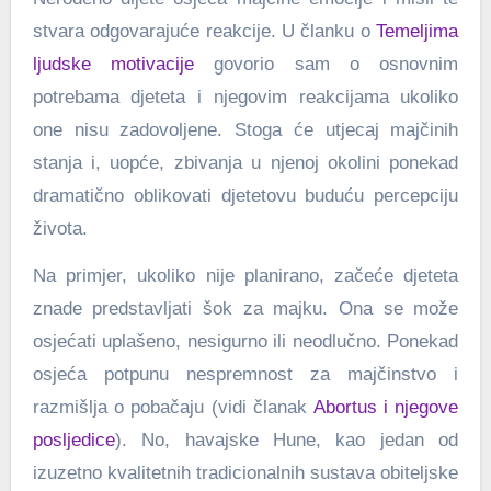
stvara odgovarajuće reakcije. U članku o
Temeljima
ljudske motivacije
govorio sam o osnovnim
potrebama djeteta i njegovim reakcijama ukoliko
one nisu zadovoljene. Stoga će utjecaj majčinih
stanja i, uopće, zbivanja u njenoj okolini ponekad
dramatično oblikovati djetetovu buduću percepciju
života.
Na primjer, ukoliko nije planirano, začeće djeteta
znade predstavljati šok za majku. Ona se može
osjećati uplašeno, nesigurno ili neodlučno. Ponekad
osjeća potpunu nespremnost za majčinstvo i
razmišlja o pobačaju (vidi članak
Abortus i njegove
posljedice
). No, havajske Hune, kao jedan od
izuzetno kvalitetnih tradicionalnih sustava obiteljske