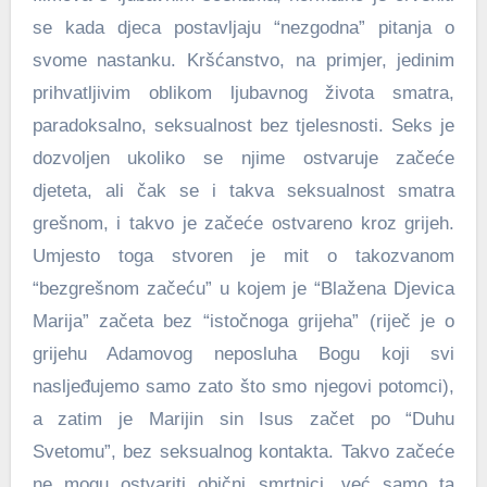
se kada djeca postavljaju “nezgodna” pitanja o
svome nastanku. Kršćanstvo, na primjer, jedinim
prihvatljivim oblikom ljubavnog života smatra,
paradoksalno, seksualnost bez tjelesnosti. Seks je
dozvoljen ukoliko se njime ostvaruje začeće
djeteta, ali čak se i takva seksualnost smatra
grešnom, i takvo je začeće ostvareno kroz grijeh.
Umjesto toga stvoren je mit o takozvanom
“bezgrešnom začeću” u kojem je “Blažena Djevica
Marija” začeta bez “istočnoga grijeha” (riječ je o
grijehu Adamovog neposluha Bogu koji svi
nasljeđujemo samo zato što smo njegovi potomci),
a zatim je Marijin sin Isus začet po “Duhu
Svetomu”, bez seksualnog kontakta. Takvo začeće
ne mogu ostvariti obični smrtnici, već samo ta