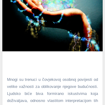
Mnogi su trenuci u čovjekovoj osobnoj povijesti od
velike važnosti za oblikovanje njegove budućnosti.
Ljudsko biće biva formirano iskustvima koja
doživaljava, odnosno vlastitom interpretacijom tih