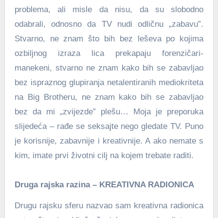
problema, ali misle da nisu, da su slobodno
odabrali, odnosno da TV nudi odličnu „zabavu”.
Stvarno, ne znam što bih bez leševa po kojima
ozbiljnog izraza lica prekapaju forenzičari-
manekeni, stvarno ne znam kako bih se zabavljao
bez ispraznog glupiranja netalentiranih mediokriteta
na Big Brotheru, ne znam kako bih se zabavljao
bez da mi „zvijezde” plešu… Moja je preporuka
slijedeća – rađe se seksajte nego gledate TV. Puno
je korisnije, zabavnije i kreativnije. A ako nemate s
kim, imate prvi životni cilj na kojem trebate raditi.
Druga rajska razina – KREATIVNA RADIONICA
Drugu rajsku sferu nazvao sam kreativna radionica