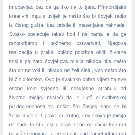
ih obavljao bez da ga itko na to tjera. Primordijalni
kreativni impuls uvijek je nešto što bi čovjek radio
iz čistog gušta, bez prisile ili materijalne naknade.
Svatko posjeduje takav kod i na nama je da ga
razotkrijemo i počnemo ostvarivati. Njegova
realizacija u praksi obično poprima oblik životne
misije pa zato čovjekova misija nikada nije nešto
što on ne voli ili nikako ne želi činiti, već nešto što
bi činio ionako. Ovo je svakako dobra vijest za sve
osobe koje svjesno ili nesvjesno strahuju od
životne misije, misleći da je riječ o sudbinskoj
predodređenosti za nešto što čovjek sam ne bi
želio ili volio. Upravo suprotno, čovjekova je misija
da bude to što jest i izrazi sebe na način koji mu
najviše odgovara, a ne da pati nad nametnutom mu