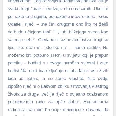
univerzuma. Logika svijeta Jedinstva nalaže da je
svaki drugi čovjek neodvojiv dio nas samih. Ukoliko
pomažemo drugima, pomažemo istovremeno i sebi.
Odatle i riječi – „ne čini drugome ono što ne želiš
da bude učinjeno tebi” ili „ljubi bližnjega svoga kao
samoga sebe”. Gledano s razine Jedinstva drugi su
ljudi isto što i mi, isto tko i mi – nema razlike. Ne
možemo biti potpuno sretni u svijetu koji je prepun
patnika – budisti su ovoga naročito svjesni i zato
budistička doktrina uključuje oslobađanje svih živih
bića od patnje, a ne samo vlastito. Nije ovdje
nipošto riječ ni o kakvom obliku žrtvovanja vlastitog
života za druge, već je riječ o svjesno odabranom
povremenom radu za opće dobro. Humanitarna
radionica kao dio Kreacije omogućuje dušama da