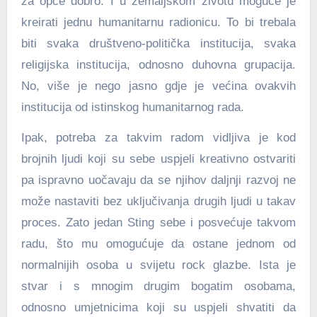
za opće dobro. I u zemaljskom životu moguće je
kreirati jednu humanitarnu radionicu. To bi trebala
biti svaka društveno-politička institucija, svaka
religijska institucija, odnosno duhovna grupacija.
No, više je nego jasno gdje je većina ovakvih
institucija od istinskog humanitarnog rada.
Ipak, potreba za takvim radom vidljiva je kod
brojnih ljudi koji su sebe uspjeli kreativno ostvariti
pa ispravno uočavaju da se njihov daljnji razvoj ne
može nastaviti bez uključivanja drugih ljudi u takav
proces. Zato jedan Sting sebe i posvećuje takvom
radu, što mu omogućuje da ostane jednom od
normalnijih osoba u svijetu rock glazbe. Ista je
stvar i s mnogim drugim bogatim osobama,
odnosno umjetnicima koji su uspjeli shvatiti da