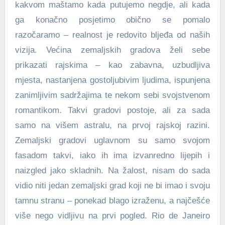
kakvom maštamo kada putujemo negdje, ali kada
ga konačno posjetimo obično se pomalo
razočaramo – realnost je redovito bljeđa od naših
vizija. Većina zemaljskih gradova želi sebe
prikazati rajskima – kao zabavna, uzbudljiva
mjesta, nastanjena gostoljubivim ljudima, ispunjena
zanimljivim sadržajima te nekom sebi svojstvenom
romantikom. Takvi gradovi postoje, ali za sada
samo na višem astralu, na prvoj rajskoj razini.
Zemaljski gradovi uglavnom su samo svojom
fasadom takvi, iako ih ima izvanredno lijepih i
naizgled jako skladnih. Na žalost, nisam do sada
vidio niti jedan zemaljski grad koji ne bi imao i svoju
tamnu stranu – ponekad blago izraženu, a najčešće
više nego vidljivu na prvi pogled. Rio de Janeiro