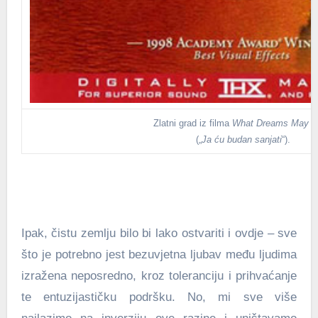
Zlatni grad iz filma
What Dreams May 
(„
Ja ću budan sanjati
“).
Ipak, čistu zemlju bilo bi lako ostvariti i ovdje – sve
što je potrebno jest bezuvjetna ljubav među ljudima
izražena neposredno, kroz toleranciju i prihvaćanje
te entuzijastičku podršku. No, mi sve više