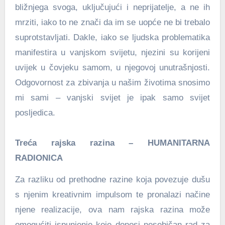
bližnjega svoga, uključujući i neprijatelje, a ne ih
mrziti, iako to ne znači da im se uopće ne bi trebalo
suprotstavljati. Dakle, iako se ljudska problematika
manifestira u vanjskom svijetu, njezini su korijeni
uvijek u čovjeku samom, u njegovoj unutrašnjosti.
Odgovornost za zbivanja u našim životima snosimo
mi sami – vanjski svijet je ipak samo svijet
posljedica.
Treća rajska razina – HUMANITARNA
RADIONICA
Za razliku od prethodne razine koja povezuje dušu
s njenim kreativnim impulsom te pronalazi načine
njene realizacije, ova nam rajska razina može
omogućiti ispunjenje koje donosi nesebičan rad za