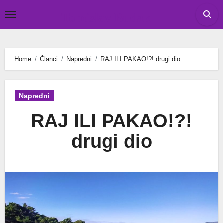
Skip
Tomislav Budak
to
content
Home
Članci
Napredni
RAJ ILI PAKAO!?! drugi dio
Napredni
RAJ ILI PAKAO!?!
drugi dio