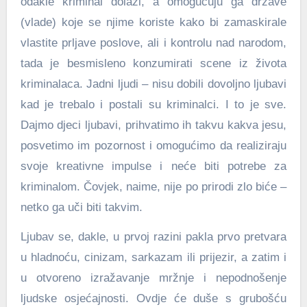
odakle kriminal dolazi, a omogućuju ga države
(vlade) koje se njime koriste kako bi zamaskirale
vlastite prljave poslove, ali i kontrolu nad narodom,
tada je besmisleno konzumirati scene iz života
kriminalaca. Jadni ljudi – nisu dobili dovoljno ljubavi
kad je trebalo i postali su kriminalci. I to je sve.
Dajmo djeci ljubavi, prihvatimo ih takvu kakva jesu,
posvetimo im pozornost i omogućimo da realiziraju
svoje kreativne impulse i neće biti potrebe za
kriminalom. Čovjek, naime, nije po prirodi zlo biće –
netko ga uči biti takvim.
Ljubav se, dakle, u prvoj razini pakla prvo pretvara
u hladnoću, cinizam, sarkazam ili prijezir, a zatim i
u otvoreno izražavanje mržnje i nepodnošenje
ljudske osjećajnosti. Ovdje će duše s grubošću