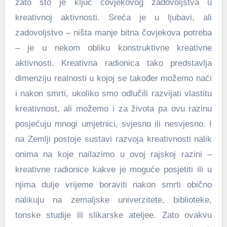
zato što je ključ čovjekovog zadovoljstva u
kreativnoj aktivnosti. Sreća je u ljubavi, ali
zadovoljstvo – ništa manje bitna čovjekova potreba
– je u nekom obliku konstruktivne kreativne
aktivnosti. Kreativna radionica tako predstavlja
dimenziju realnosti u kojoj se također možemo naći
i nakon smrti, ukoliko smo odlučili razvijati vlastitu
kreativnost, ali možemo i za života pa ovu razinu
posjećuju mnogi umjetnici, svjesno ili nesvjesno. I
na Zemlji postoje sustavi razvoja kreativnosti nalik
onima na koje nailazimo u ovoj rajskoj razini –
kreativne radionice kakve je moguće posjetiti ili u
njima dulje vrijeme boraviti nakon smrti obično
nalikuju na zemaljske univerzitete, biblioteke,
tonske studije ili slikarske ateljee. Zato ovakvu