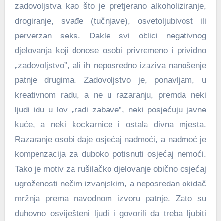
zadovoljstva kao što je pretjerano alkoholiziranje,
drogiranje, svađe (tučnjave), osvetoljubivost ili
perverzan seks. Dakle svi oblici negativnog
djelovanja koji donose osobi privremeno i prividno
„zadovoljstvo”, ali ih neposredno izaziva nanošenje
patnje drugima. Zadovoljstvo je, ponavljam, u
kreativnom radu, a ne u razaranju, premda neki
ljudi idu u lov „radi zabave”, neki posjećuju javne
kuće, a neki kockarnice i ostala divna mjesta.
Razaranje osobi daje osjećaj nadmoći, a nadmoć je
kompenzacija za duboko potisnuti osjećaj nemoći.
Tako je motiv za rušilačko djelovanje obično osjećaj
ugroženosti nečim izvanjskim, a neposredan okidač
mržnja prema navodnom izvoru patnje. Zato su
duhovno osviješteni ljudi i govorili da treba ljubiti