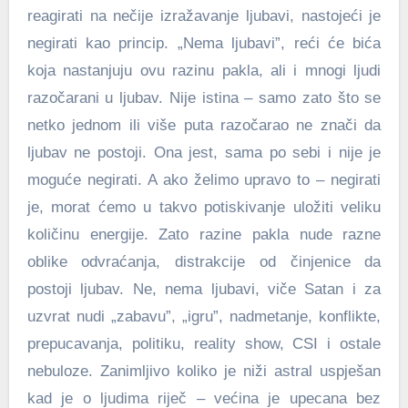
reagirati na nečije izražavanje ljubavi, nastojeći je
negirati kao princip. „Nema ljubavi”, reći će bića
koja nastanjuju ovu razinu pakla, ali i mnogi ljudi
razočarani u ljubav. Nije istina – samo zato što se
netko jednom ili više puta razočarao ne znači da
ljubav ne postoji. Ona jest, sama po sebi i nije je
moguće negirati. A ako želimo upravo to – negirati
je, morat ćemo u takvo potiskivanje uložiti veliku
količinu energije. Zato razine pakla nude razne
oblike odvraćanja, distrakcije od činjenice da
postoji ljubav. Ne, nema ljubavi, viče Satan i za
uzvrat nudi „zabavu”, „igru”, nadmetanje, konflikte,
prepucavanja, politiku, reality show, CSI i ostale
nebuloze. Zanimljivo koliko je niži astral uspješan
kad je o ljudima riječ – većina je upecana bez