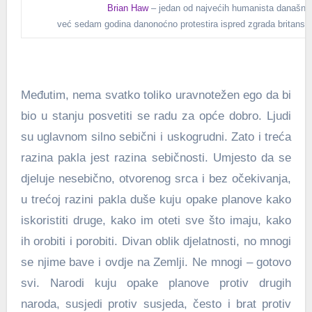
Brian Haw
– jedan od najvećih humanista današnji
već sedam godina danonoćno protestira ispred zgrada britansk
Međutim, nema svatko toliko uravnotežen ego da bi
bio u stanju posvetiti se radu za opće dobro. Ljudi
su uglavnom silno sebični i uskogrudni. Zato i treća
razina pakla jest razina sebičnosti. Umjesto da se
djeluje nesebično, otvorenog srca i bez očekivanja,
u trećoj razini pakla duše kuju opake planove kako
iskoristiti druge, kako im oteti sve što imaju, kako
ih orobiti i porobiti. Divan oblik djelatnosti, no mnogi
se njime bave i ovdje na Zemlji. Ne mnogi – gotovo
svi. Narodi kuju opake planove protiv drugih
naroda, susjedi protiv susjeda, često i brat protiv