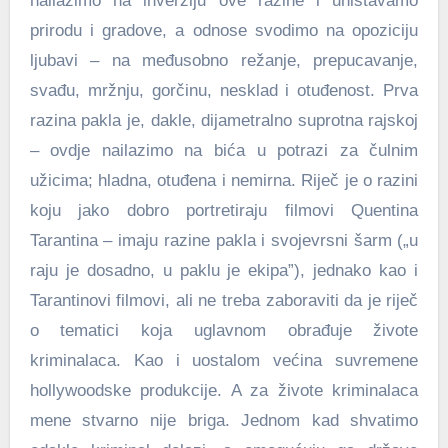
nailazimo na inverziju ove razine i uništavamo
prirodu i gradove, a odnose svodimo na opoziciju
ljubavi – na međusobno režanje, prepucavanje,
svađu, mržnju, gorčinu, nesklad i otuđenost. Prva
razina pakla je, dakle, dijametralno suprotna rajskoj
– ovdje nailazimo na bića u potrazi za čulnim
užicima; hladna, otuđena i nemirna. Riječ je o razini
koju jako dobro portretiraju filmovi Quentina
Tarantina – imaju razine pakla i svojevrsni šarm („u
raju je dosadno, u paklu je ekipa”), jednako kao i
Tarantinovi filmovi, ali ne treba zaboraviti da je riječ
o tematici koja uglavnom obrađuje živote
kriminalaca. Kao i uostalom većina suvremene
hollywoodske produkcije. A za živote kriminalaca
mene stvarno nije briga. Jednom kad shvatimo