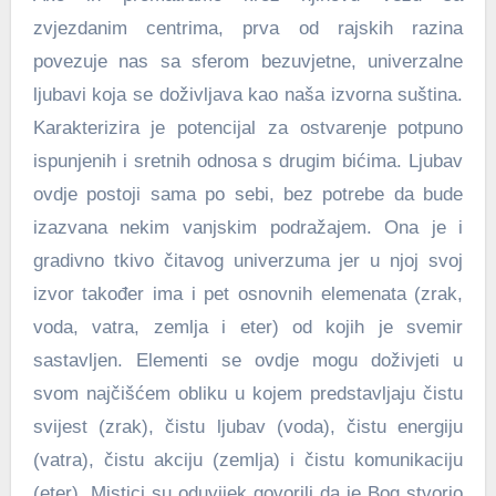
zvjezdanim centrima, prva od rajskih razina
povezuje nas sa sferom bezuvjetne, univerzalne
ljubavi koja se doživljava kao naša izvorna suština.
Karakterizira je potencijal za ostvarenje potpuno
ispunjenih i sretnih odnosa s drugim bićima. Ljubav
ovdje postoji sama po sebi, bez potrebe da bude
izazvana nekim vanjskim podražajem. Ona je i
gradivno tkivo čitavog univerzuma jer u njoj svoj
izvor također ima i pet osnovnih elemenata (zrak,
voda, vatra, zemlja i eter) od kojih je svemir
sastavljen. Elementi se ovdje mogu doživjeti u
svom najčišćem obliku u kojem predstavljaju čistu
svijest (zrak), čistu ljubav (voda), čistu energiju
(vatra), čistu akciju (zemlja) i čistu komunikaciju
(eter). Mistici su oduvijek govorili da je Bog stvorio