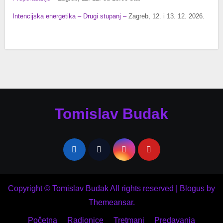
Intencijska energetika – Drugi stupanj –
Zagreb, 12. i 13. 12. 2026.
Tomislav Budak
Copyright © Tomislav Budak All rights reserved
|
Blogus
by
Themeansar
.
Početna
Radionice
Tretmani
Predavanja