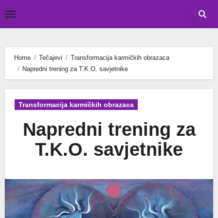
Skip
Tomislav Budak
to
content
Home
Tečajevi
Transformacija karmičkih obrazaca
Napredni trening za T.K.O. savjetnike
Transformacija karmičkih obrazaca
Napredni trening za
T.K.O. savjetnike