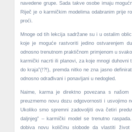
navedene grupe. Sada takve osobe imaju mogućnost
Riječ je o karmičkim modelima odabranim prije ro
proći.
Mnoge od tih lekcija sadržane su i u ostalim oblic
koje je moguće rastvoriti jedino ostvarenjem d
odnosno trenutnom praktičnom primjenom u svakod
karmički nacrti ili planovi, za koje mnogi duhovni
do kraja”(!?!), premda nitko ne zna jasno definirat
odnosno odrađivani i ponavljani u nedogled.
Naime, karma je direktno povezana s našom v
preuzmemo novu dozu odgovornosti i usvojimo neki 
Ukoliko smo spremni zadovoljiti ova četiri pre
daljnjeg” – karmički model se trenutno raspada
dobiva novu količinu slobode da vlastiti život