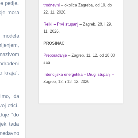
 petlje.
trodnevni
– okolica Zagreba, od 19. do
oje mora
22. 11. 2026.
Reiki – Prvi stupanj
– Zagreb, 28. i 29.
11. 2026.
ih modela
PROSINAC
ljenjem,
 nazivom
Preporađanje
– Zagreb, 11. 12. od 18.00
sati
“odrađeni
o kraja”,
Intencijska energetika – Drugi stupanj –
Zagreb, 12. i 13. 12. 2026.
nimo, da
oj etici.
đuje “do
jek tada
onedavno