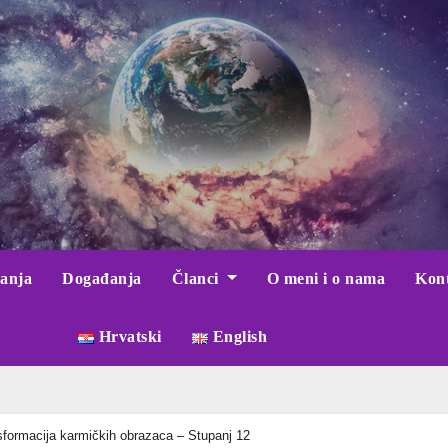
anja
Događanja
Članci
O meni i o nama
Kon
Hrvatski
English
sformacija karmičkih obrazaca – Stupanj 12