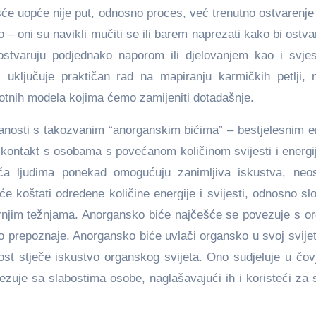
šće uopće nije put, odnosno proces, već trenutno ostvarenje 
 – oni su navikli mučiti se ili barem naprezati kako bi ostvar
i ostvaruju podjednako naporom ili djelovanjem kao i svje
 uključuje praktičan rad na mapiranju karmičkih petlji, 
votnih modela kojima ćemo zamijeniti dotadašnje.
zanosti s takozvanim “anorganskim bićima” – bestjelesnim e
u kontakt s osobama s povećanom količinom svijesti i energi
a ljudima ponekad omogućuju zanimljiva iskustva, neos
e koštati određene količine energije i svijesti, odnosno s
tarnjim težnjama. Anorgansko biće najčešće se povezuje s o
ko prepoznaje. Anorgansko biće uvlači organsko u svoj svije
ost stječe iskustvo organskog svijeta. Ono sudjeluje u čo
vezuje sa slabostima osobe, naglašavajući ih i koristeći za 