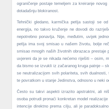
ograničenje postaje temeljem za kreiranje novog 
dotadašnju blokiranost.
Tehnički gledano, karmička petlja sastoji se o
energija, no takvo kruženje ne dovodi do razrješe
nepotrebno ponavlja. Nije, međutim, uvijek jednosta
petlja ima svoj smisao u našem životu, bolje re
smisao mnogih naših životnih obrazaca prestaje po
uvjereni da je se nikada nećemo riješiti – osim
da bismo se izvukli iz začaranog kruga patnje – sl
se neutralizacijom svih polariteta, svih dualnosti,
te povratkom u stanje Jedinstva, odnosno u neki o
Često su takvi aspekti izrazito apstraktni, ali 
osoba potrudi pronaći konkretan model realizacije
intencije direktno prema cilju, ali je paradoksal