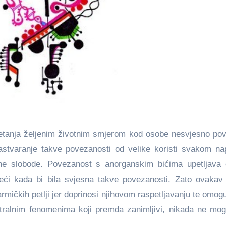
etanja željenim životnim smjerom kod osobe nesvjesno po
astvaranje takve povezanosti od velike koristi svakom n
bne slobode. Povezanost s anorganskim bićima upetljava
eći kada bi bila svjesna takve povezanosti. Zato ovakav 
mičkih petlji jer doprinosi njihovom raspetljavanju te omog
tralnim fenomenima koji premda zanimljivi, nikada ne mo