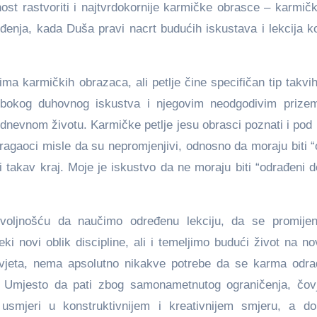
 rastvoriti i najtvrdokornije karmičke obrasce – karmičke
đenja, kada Duša pravi nacrt budućih iskustava i lekcija k
ima karmičkih obrazaca, ali petlje čine specifičan tip takv
ubokog duhovnog iskustva i njegovim neodgodivim prizem
nevnom životu. Karmičke petlje jesu obrasci poznati i pod
 tragaoci misle da su nepromjenjivi, odnosno da moraju biti 
i takav kraj. Moje je iskustvo da ne moraju biti “odrađeni d
oljnošću da naučimo određenu lekciju, da se promije
novi oblik discipline, ali i temeljimo budući život na nov
duvjeta, nema apsolutno nikakve potrebe da se karma odra
. Umjesto da pati zbog samonametnutog ograničenja, čov
 usmjeri u konstruktivnijem i kreativnijem smjeru, a d