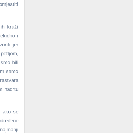
mjestiti
ih kruži
ekidno i
oriti jer
petljom,
 smo bili
jem samo
 rastvara
om nacrtu
o ako se
 određene
 najmanji