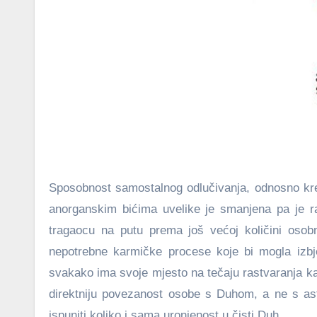
Sposobnost samostalnog odlučivanja, odnosno kr
anorganskim bićima uvelike je smanjena pa je r
tragaocu na putu prema još većoj količini oso
nepotrebne karmičke procese koje bi mogla izbj
svakako ima svoje mjesto na tečaju rastvaranja kar
direktniju povezanost osobe s Duhom, a ne s as
ispuniti koliko i sama uronjenost u čisti Duh.