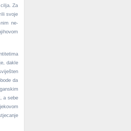
cilja. Za
ili svoje
snim ne-
njihovom
ntitetima
je, dakle
viješten
lobode da
rganskim
t, a sebe
vjekovom
stjecanje