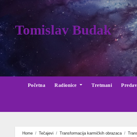
Skip
to
content
Tomislav Budak
Početna
Radionice
Tretmani
Predav
Home
Tečajevi
Transformacija karmičkih obrazaca
Tran