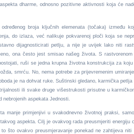
aspekta dharme, odnosno pozitivne aktivnosti koja će nado
d određenog broja ključnih elemenata (točaka) između koj
nja, do izlaza, već nalikuje pokvarenoj ploči koja se nepr
vno dijagnosticirati petlju, a nije je uvijek lako niti rastv
čeno, ona često jest smisao našeg života. S rastvorenom 
stojati, ruši se jedna krupna životna konstrukcija za koju
, možda, smrću. No, nema potrebe za prijevremenim umiran
oboda je na dohvat ruke. Suštinski gledano, karmička petlja
 trijalnosti ili svake druge višestrukosti prisutne u karmičk
d nebrojenih aspekata Jednosti.
ništa manje primjenjivi u svakodnevno životnoj praksi, sam
 takvog aspekta. Cilj je ovakvog rada preusmjeriti energiju
no to što ovakvo preusmjeravanje ponekad ne zahtijeva niti