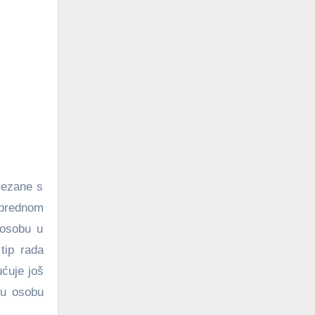
vezane s
aprednom
 osobu u
tip rada
ućuje još
gu osobu