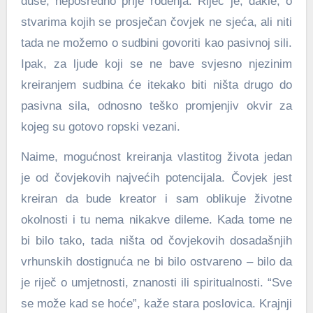
duše, neposredno prije rođenja. Riječ je, dakle, o
stvarima kojih se prosječan čovjek ne sjeća, ali niti
tada ne možemo o sudbini govoriti kao pasivnoj sili.
Ipak, za ljude koji se ne bave svjesno njezinim
kreiranjem sudbina će itekako biti ništa drugo do
pasivna sila, odnosno teško promjenjiv okvir za
kojeg su gotovo ropski vezani.
Naime, mogućnost kreiranja vlastitog života jedan
je od čovjekovih najvećih potencijala. Čovjek jest
kreiran da bude kreator i sam oblikuje životne
okolnosti i tu nema nikakve dileme. Kada tome ne
bi bilo tako, tada ništa od čovjekovih dosadašnjih
vrhunskih dostignuća ne bi bilo ostvareno – bilo da
je riječ o umjetnosti, znanosti ili spiritualnosti. “Sve
se može kad se hoće”, kaže stara poslovica. Krajnji