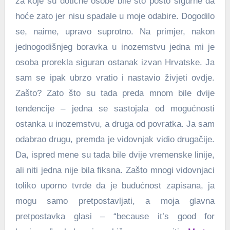
za koje su dotične osobe bile sto posto sigurne da
hoće zato jer nisu spadale u moje odabire. Dogodilo
se, naime, upravo suprotno. Na primjer, nakon
jednogodišnjeg boravka u inozemstvu jedna mi je
osoba prorekla siguran ostanak izvan Hrvatske. Ja
sam se ipak ubrzo vratio i nastavio živjeti ovdje.
Zašto? Zato što su tada preda mnom bile dvije
tendencije – jedna se sastojala od mogućnosti
ostanka u inozemstvu, a druga od povratka. Ja sam
odabrao drugu, premda je vidovnjak vidio drugačije.
Da, ispred mene su tada bile dvije vremenske linije,
ali niti jedna nije bila fiksna. Zašto mnogi vidovnjaci
toliko uporno tvrde da je budućnost zapisana, ja
mogu samo pretpostavljati, a moja glavna
pretpostavka glasi – “because it’s good for