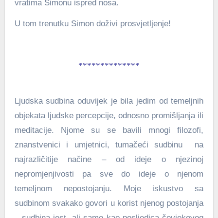
vratima Simonu ispred nosa.
U tom trenutku Simon doživi prosvjetljenje!
**************
Ljudska sudbina oduvijek je bila jedim od temeljnih
objekata ljudske percepcije, odnosno promišljanja ili
meditacije. Njome su se bavili mnogi filozofi,
znanstvenici i umjetnici, tumačeći sudbinu na
najrazličitije načine – od ideje o njezinoj
nepromjenjivosti pa sve do ideje o njenom
temeljnom nepostojanju. Moje iskustvo sa
sudbinom svakako govori u korist njenog postojanja
– sudbina jest, ali samo kao posljedica čovjekovog