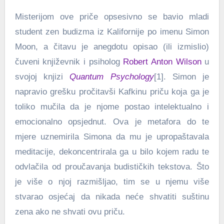
Misterijom ove priče opsesivno se bavio mladi
student zen budizma iz Kalifornije po imenu Simon
Moon, a čitavu je anegdotu opisao (ili izmislio)
čuveni književnik i psiholog
Robert Anton Wilson
u
svojoj knjizi
Quantum Psychology
[1]. Simon je
napravio grešku pročitavši Kafkinu priču koja ga je
toliko mučila da je njome postao intelektualno i
emocionalno opsjednut. Ova je metafora do te
mjere uznemirila Simona da mu je upropaštavala
meditacije, dekoncentrirala ga u bilo kojem radu te
odvlačila od proučavanja budističkih tekstova. Što
je više o njoj razmišljao, tim se u njemu više
stvarao osjećaj da nikada neće shvatiti suštinu
zena ako ne shvati ovu priču.