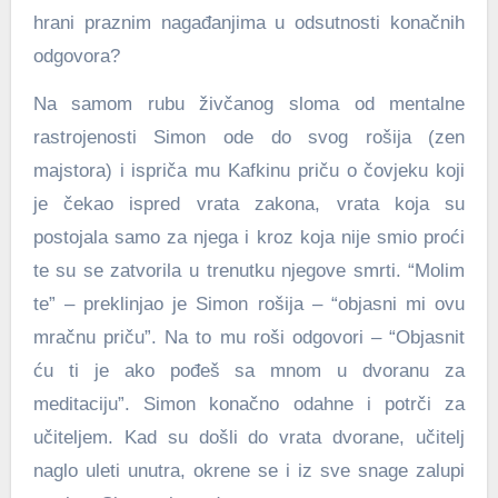
hrani praznim nagađanjima u odsutnosti konačnih
odgovora?
Na samom rubu živčanog sloma od mentalne
rastrojenosti Simon ode do svog rošija (zen
majstora) i ispriča mu Kafkinu priču o čovjeku koji
je čekao ispred vrata zakona, vrata koja su
postojala samo za njega i kroz koja nije smio proći
te su se zatvorila u trenutku njegove smrti. “Molim
te” – preklinjao je Simon rošija – “objasni mi ovu
mračnu priču”. Na to mu roši odgovori – “Objasnit
ću ti je ako pođeš sa mnom u dvoranu za
meditaciju”. Simon konačno odahne i potrči za
učiteljem. Kad su došli do vrata dvorane, učitelj
naglo uleti unutra, okrene se i iz sve snage zalupi