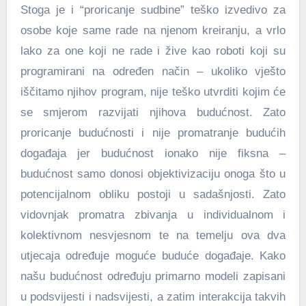
Stoga je i “proricanje sudbine” teško izvedivo za
osobe koje same rade na njenom kreiranju, a vrlo
lako za one koji ne rade i žive kao roboti koji su
programirani na određen način – ukoliko vješto
iščitamo njihov program, nije teško utvrditi kojim će
se smjerom razvijati njihova budućnost. Zato
proricanje budućnosti i nije promatranje budućih
događaja jer budućnost ionako nije fiksna –
budućnost samo donosi objektivizaciju onoga što u
potencijalnom obliku postoji u sadašnjosti. Zato
vidovnjak promatra zbivanja u individualnom i
kolektivnom nesvjesnom te na temelju ova dva
utjecaja određuje moguće buduće događaje. Kako
našu budućnost određuju primarno modeli zapisani
u podsvijesti i nadsvijesti, a zatim interakcija takvih