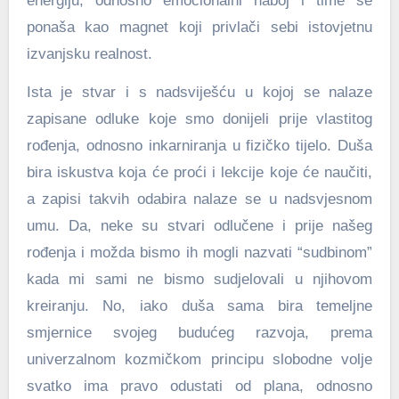
energiju, odnosno emocionalni naboj i time se
ponaša kao magnet koji privlači sebi istovjetnu
izvanjsku realnost.
Ista je stvar i s nadsviješću u kojoj se nalaze
zapisane odluke koje smo donijeli prije vlastitog
rođenja, odnosno inkarniranja u fizičko tijelo. Duša
bira iskustva koja će proći i lekcije koje će naučiti,
a zapisi takvih odabira nalaze se u nadsvjesnom
umu. Da, neke su stvari odlučene i prije našeg
rođenja i možda bismo ih mogli nazvati “sudbinom”
kada mi sami ne bismo sudjelovali u njihovom
kreiranju. No, iako duša sama bira temeljne
smjernice svojeg budućeg razvoja, prema
univerzalnom kozmičkom principu slobodne volje
svatko ima pravo odustati od plana, odnosno