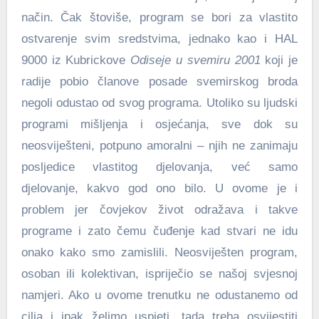
način. Čak štoviše, program se bori za vlastito
ostvarenje svim sredstvima, jednako kao i HAL
9000 iz Kubrickove
Odiseje u svemiru 2001
koji je
radije pobio članove posade svemirskog broda
negoli odustao od svog programa. Utoliko su ljudski
programi mišljenja i osjećanja, sve dok su
neosviješteni, potpuno amoralni – njih ne zanimaju
posljedice vlastitog djelovanja, već samo
djelovanje, kakvo god ono bilo. U ovome je i
problem jer čovjekov život odražava i takve
programe i zato čemu čuđenje kad stvari ne idu
onako kako smo zamislili. Neosviješten program,
osoban ili kolektivan, ispriječio se našoj svjesnoj
namjeri. Ako u ovome trenutku ne odustanemo od
cilja i ipak želimo uspjeti, tada treba osvijestiti