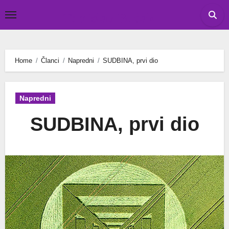
Skip
Tomislav Budak
to
content
Home
Članci
Napredni
SUDBINA, prvi dio
Napredni
SUDBINA, prvi dio