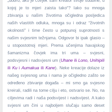
„dobro, ako je čovjek sam kreator svoje sudbine, u
kojoj je to mjeri zaista tako“? Iako su mnoga
zbivanja u našim životima očigledna posljedica
naših vlastitih odluka, mnoga su i odraz “životnih
okolnosti” i time često u potpunoj suprotnosti s
našim svjesnim težnjama. Odgovor bi ipak glasio –
u stopostotnoj mjeri. Prema učenjima havajskog
šamanizma čovjek ima tri uma – svjesni,
podsvjesni i nadsvjesni um (
Uhane
ili
Lono
,
Unihipili
ili
Ku
i
Aumakua
ili
Kane
). Neke kreacije dolaze iz
našeg svjesnog uma i nama je očigledno zašto se
određeno zbivanje događa – mi smo ga svjesno
kreirali, radili na tome cilju i eto, ostvario se. No, na
ciljevima radi i naša podsvijest i nadsvijest. A kako
svjesni um čini u najboljem slučaju samo deset