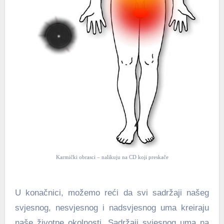
Karmički obrasci – nalikuju na CD koji preskače
U konačnici, možemo reći da svi sadržaji našeg
svjesnog, nesvjesnog i nadsvjesnog uma kreiraju
naše životne okolnosti. Sadržaji svjesnog uma na