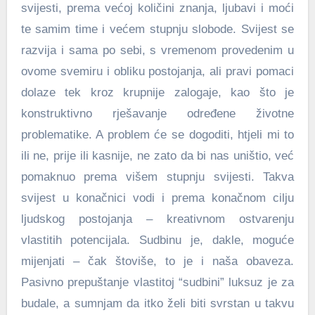
svijesti, prema većoj količini znanja, ljubavi i moći
te samim time i većem stupnju slobode. Svijest se
razvija i sama po sebi, s vremenom provedenim u
ovome svemiru i obliku postojanja, ali pravi pomaci
dolaze tek kroz krupnije zalogaje, kao što je
konstruktivno rješavanje određene životne
problematike. A problem će se dogoditi, htjeli mi to
ili ne, prije ili kasnije, ne zato da bi nas uništio, već
pomaknuo prema višem stupnju svijesti. Takva
svijest u konačnici vodi i prema konačnom cilju
ljudskog postojanja – kreativnom ostvarenju
vlastitih potencijala. Sudbinu je, dakle, moguće
mijenjati – čak štoviše, to je i naša obaveza.
Pasivno prepuštanje vlastitoj “sudbini” luksuz je za
budale, a sumnjam da itko želi biti svrstan u takvu