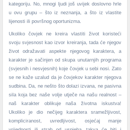
kategoriju. No, mnogi ljudi još uvijek doslovno hrle
u ovu grupu – što iz neznanja, a što iz vlastite
lijenosti ili površnog oportunizma.
Ukoliko čovjek ne kreira vlastiti život koristeći
svoju svjesnost kao izvor kreiranja, tada će njegov
život odražavati aspekte njegovog karaktera, a
karakter je sačinjen od skupa unutarnjih programa
(svjesnih i nesvjesnih) koje čovjek u sebi nosi. Zato
se ne kaže uzalud da je čovjekov karakter njegova
sudbina. Da, ne nešto što dolazi izvana, ne pasivna
sila koja bez naše volje utječe na našu realnost –
naš karakter oblikuje naša životna iskustva!
Ukoliko je dio nečijeg karaktera sramežljivost,
kompliciranost, uvredljivost, osjećaj manje
vrijednosti ili strah od uspjeha, takva će biti i