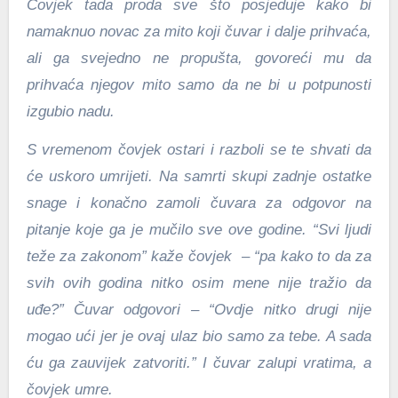
Čovjek tada proda sve što posjeduje kako bi
namaknuo novac za mito koji čuvar i dalje prihvaća,
ali ga svejedno ne propušta, govoreći mu da
prihvaća njegov mito samo da ne bi u potpunosti
izgubio nadu.
S vremenom čovjek ostari i razboli se te shvati da
će uskoro umrijeti. Na samrti skupi zadnje ostatke
snage i konačno zamoli čuvara za odgovor na
pitanje koje ga je mučilo sve ove godine. “Svi ljudi
teže za zakonom” kaže čovjek – “pa kako to da za
svih ovih godina nitko osim mene nije tražio da
uđe?” Čuvar odgovori – “Ovdje nitko drugi nije
mogao ući jer je ovaj ulaz bio samo za tebe. A sada
ću ga zauvijek zatvoriti.” I čuvar zalupi vratima, a
čovjek umre.