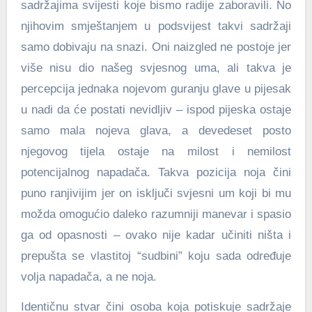
sadržajima svijesti koje bismo radije zaboravili. No
njihovim smještanjem u podsvijest takvi sadržaji
samo dobivaju na snazi. Oni naizgled ne postoje jer
više nisu dio našeg svjesnog uma, ali takva je
percepcija jednaka nojevom guranju glave u pijesak
u nadi da će postati nevidljiv – ispod pijeska ostaje
samo mala nojeva glava, a devedeset posto
njegovog tijela ostaje na milost i nemilost
potencijalnog napadača. Takva pozicija noja čini
puno ranjivijim jer on isključi svjesni um koji bi mu
možda omogućio daleko razumniji manevar i spasio
ga od opasnosti – ovako nije kadar učiniti ništa i
prepušta se vlastitoj “sudbini” koju sada određuje
volja napadača, a ne noja.
Identičnu stvar čini osoba koja potiskuje sadržaje