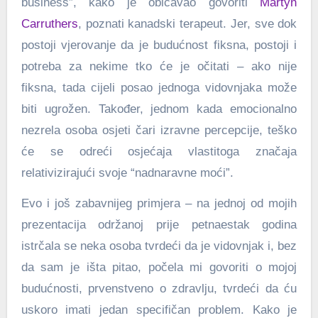
business”, kako je običavao govoriti
Martyn
Carruthers
, poznati kanadski terapeut. Jer, sve dok
postoji vjerovanje da je budućnost fiksna, postoji i
potreba za nekime tko će je očitati – ako nije
fiksna, tada cijeli posao jednoga vidovnjaka može
biti ugrožen. Također, jednom kada emocionalno
nezrela osoba osjeti čari izravne percepcije, teško
će se odreći osjećaja vlastitoga značaja
relativizirajući svoje “nadnaravne moći”.
Evo i još zabavnijeg primjera – na jednoj od mojih
prezentacija održanoj prije petnaestak godina
istrčala se neka osoba tvrdeći da je vidovnjak i, bez
da sam je išta pitao, počela mi govoriti o mojoj
budućnosti, prvenstveno o zdravlju, tvrdeći da ću
uskoro imati jedan specifičan problem. Kako je