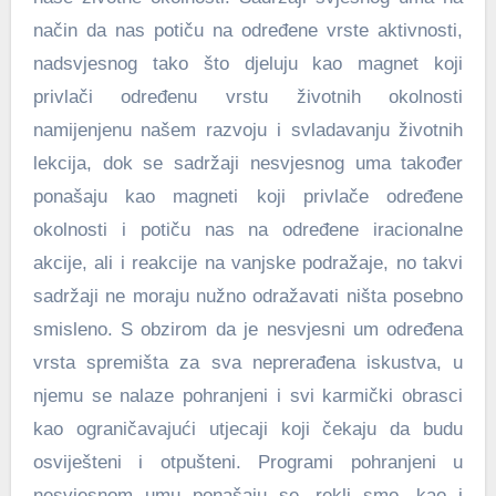
način da nas potiču na određene vrste aktivnosti,
nadsvjesnog tako što djeluju kao magnet koji
privlači određenu vrstu životnih okolnosti
namijenjenu našem razvoju i svladavanju životnih
lekcija, dok se sadržaji nesvjesnog uma također
ponašaju kao magneti koji privlače određene
okolnosti i potiču nas na određene iracionalne
akcije, ali i reakcije na vanjske podražaje, no takvi
sadržaji ne moraju nužno odražavati ništa posebno
smisleno. S obzirom da je nesvjesni um određena
vrsta spremišta za sva neprerađena iskustva, u
njemu se nalaze pohranjeni i svi karmički obrasci
kao ograničavajući utjecaji koji čekaju da budu
osviješteni i otpušteni. Programi pohranjeni u
nesvjesnom umu ponašaju se, rekli smo, kao i