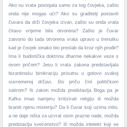
Ako su vrata postojala samo za tog čovjeka, zašto
onda nije mogao ući? Ako su graditelji postavili
čuvara da drži čovjeka izvan, zašto su onda vrata
čitavo vrijeme bila otvorena? Zašto je čuvar
zatvorio do tada otvorena vrata upravo u trenutku
kad je čovjek ionako bio preslab da kroz njih prođe?
Ima li budistička doktrina dharme nekakve veze s
ovom pričom? Jesu li vrata zakona predstavljala
bizantinsku birokraciju prisutnu u gotovo svakoj
suvremenoj državi, što priču čini političkom
satirom? Ili zakon možda predstavlja Boga pa je
Kafka imao namjeru kritizirati religiju ili možda
braniti njenu misteriju? Da li čuvar koji uzima mito,
a ne daje ništa za uzvrat osim prazne nade, možda
predstavlja svećenstvo? Ili možda intelekt koji se